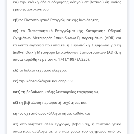
εα)
την ειδική άδεια οδήγησης οδηγού επιβατικού δημοσίας
χρήσης αυτοκινήτου,
εβ)
το Πιστοποιητικό Επαγγελματικής Ικανότητας,
εγ)
το Πιστοποιητικό Επαγγελματικής Κατάρτισης Οδηγού
Οχημάτων Μεταφοράς Επικίνδυνων Εμπορευμάτων (ΑDR) και
τα λοιπά έγγραφα που απαιτεί η Ευρωπαϊκή Συμφωνία για τη
Διεθνή Οδική Μεταφορά Επικίνδυνων Εμπορευμάτων (ΑDR), η
οποία κυρώθηκε με τον ν. 1741/1987 (Α’225),
εδ)
το δελτίο τεχνικού ελέγχου,
εε)
την κάρτα ελέγχου καυσαερίων,
εστ)
τη βεβαίωση καλής λειτουργίας ταχογράφου,
εζ)
τη βεβαίωση περιοριστή ταχύτητας και
εη)
το σχετικό αυτοκόλλητο σήμα, καθώς και
στ)
οποιοδήποτε άλλο έγγραφο, βεβαίωση, ή πιστοποιητικό
απαιτείται ανάλογα με την κατηγορία του οχήματος από τις