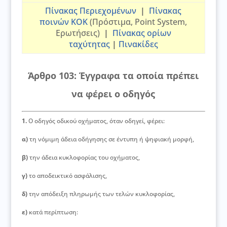
Πίνακας Περιεχομένων
|
Πίνακας
ποινών ΚΟΚ
(Πρόστιμα, Point System,
Ερωτήσεις)
|
Πίνακας ορίων
ταχύτητας
|
Πινακίδες
Άρθρο 103: Έγγραφα τα οποία πρέπει
να φέρει ο οδηγός
1.
Ο οδηγός οδικού οχήματος, όταν οδηγεί, φέρει:
α)
τη νόμιμη άδεια οδήγησης σε έντυπη ή ψηφιακή μορφή,
β)
την άδεια κυκλοφορίας του οχήματος,
γ)
το αποδεικτικό ασφάλισης,
δ)
την απόδειξη πληρωμής των τελών κυκλοφορίας,
ε)
κατά περίπτωση: