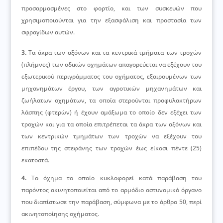
προσαρμοσμένες στο φορτίο, και των συσκευών που
χρησιμοποιούνται για την εξασφάλιση και προστασία των
σφραγίδων αυτών.
3.
Τα άκρα των αξόνων και τα κεντρικά τμήματα των τροχών
(πλήμνες) των οδικών οχημάτων απαγορεύεται να εξέχουν του
εξωτερικού περιγράμματος του οχήματος, εξαιρουμένων των
μηχανημάτων έργου, των αγροτικών μηχανημάτων και
ζωήλατων οχημάτων, τα οποία στερούνται προφυλακτήρων
λάσπης (φτερών) ή έχουν αμάξωμα το οποίο δεν εξέχει των
τροχών και για τα οποία επιτρέπεται τα άκρα των αξόνων και
των κεντρικών τμημάτων των τροχών να εξέχουν του
επιπέδου της στεφάνης των τροχών έως είκοσι πέντε (25)
εκατοστά.
4.
Το όχημα το οποίο κυκλοφορεί κατά παράβαση του
παρόντος ακινητοποιείται από το αρμόδιο αστυνομικό όργανο
που διαπίστωσε την παράβαση, σύμφωνα με το άρθρο 50, περί
ακινητοποίησης οχήματος.