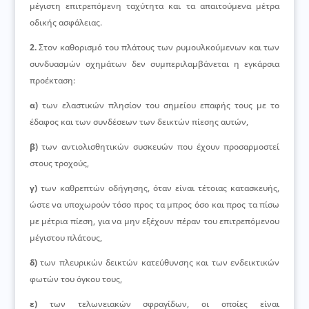
μέγιστη επιτρεπόμενη ταχύτητα και τα απαιτούμενα μέτρα
οδικής ασφάλειας.
2.
Στον καθορισμό του πλάτους των ρυμουλκούμενων και των
συνδυασμών οχημάτων δεν συμπεριλαμβάνεται η εγκάρσια
προέκταση:
α)
των ελαστικών πλησίον του σημείου επαφής τους με το
έδαφος και των συνδέσεων των δεικτών πίεσης αυτών,
β)
των αντιολισθητικών συσκευών που έχουν προσαρμοστεί
στους τροχούς,
γ)
των καθρεπτών οδήγησης, όταν είναι τέτοιας κατασκευής,
ώστε να υποχωρούν τόσο προς τα μπρος όσο και προς τα πίσω
με μέτρια πίεση, για να μην εξέχουν πέραν του επιτρεπόμενου
μέγιστου πλάτους,
δ)
των πλευρικών δεικτών κατεύθυνσης και των ενδεικτικών
φωτών του όγκου τους,
ε)
των τελωνειακών σφραγίδων, οι οποίες είναι